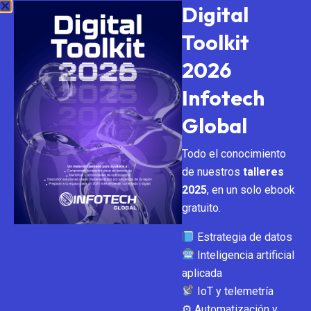
Digital
Toolkit
2026
Infotech
Global
Todo el conocimiento
de nuestros
talleres
Septiembre 30, 2025
Novedades
2025
, en un solo ebook
gratuito.
Infotech Global en Córd
Estrategia de datos
oba Tech Week 2025
Inteligencia artificial
aplicada
IoT y telemetría
Más de 4.200 participantes se reunieron en un evento que unió
⚙ Automatización y