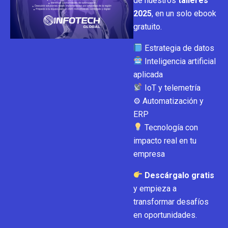
de nuestros
talleres
Grupo Nogar-INAUCO
2025
, en un solo ebook
gratuito.
SRL
Estrategia de datos
Inteligencia artificial
aplicada
IoT y telemetría
⚙ Automatización y
ERP
[...]
Tecnología con
impacto real en tu
Ver más
empresa
Descárgalo gratis
y empieza a
transformar desafíos
en oportunidades.
Novedades